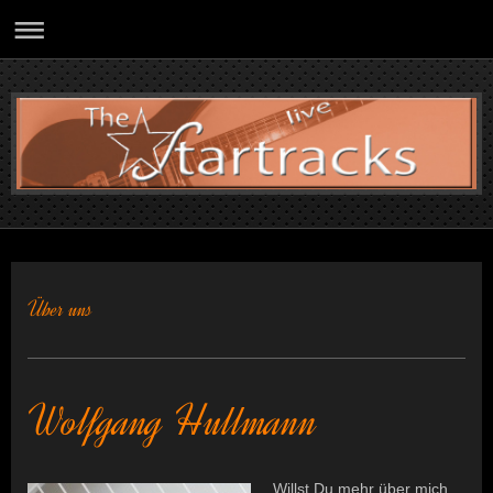
Über uns
Wolfgang Hullmann
Willst Du mehr über mich