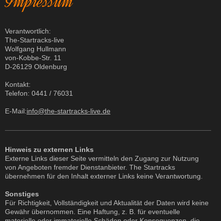
Impressum
Verantwortlich:
The-Startracks-live
Wolfgang Hullmann
von-Kobbe-Str. 11
D-26129 Oldenburg
Kontakt:
Telefon: 0441 / 76031
E-Mail:
info@the-startracks-live.de
Hinweis zu externen Links
Externe Links dieser Seite vermitteln den Zugang zur Nutzung
von Angeboten fremder Dienstanbieter. The Startracks
übernehmen für den Inhalt externer Links keine Verantwortung.
Sonstiges
Für Richtigkeit, Vollständigkeit und Aktualität der Daten wird keine
Gewähr übernommen. Eine Haftung, z. B. für eventuelle
materielle oder immaterielle Schäden oder Konsequenzen, die