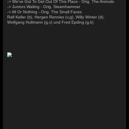
-> We've Got To Get Out Of This Place - Orig. The Animals
-> Juniors Wailing - Orig. Steamhammer
-> All Or Nothing - Orig. The Small Faces
Ralf Keller (b), Hergen Rennies (v,g), Willy Winter (d),
Wolfgang Hullmann (g,v) und Fred Epding (g,k)