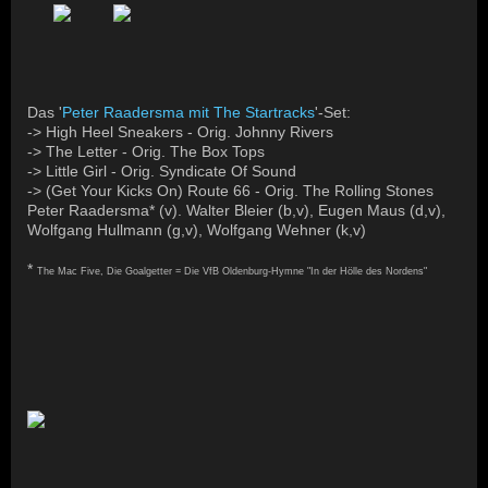
Das '
Peter Raadersma mit The Startrack
s
'-Set:
-> High Heel Sneakers - Orig. Johnny Rivers
-> The Letter - Orig. The Box Tops
-> Little Girl - Orig. Syndicate Of Sound
-> (Get Your Kicks On) Route 66 - Orig. The Rolling Stones
Peter Raadersma* (v). Walter Bleier (b,v), Eugen Maus (d,v),
Wolfgang Hullmann (g,v), Wolfgang Wehner (k,v)
*
The Mac Five, Die Goalgetter = Die VfB Oldenburg-Hymne "In der Hölle des Nordens"