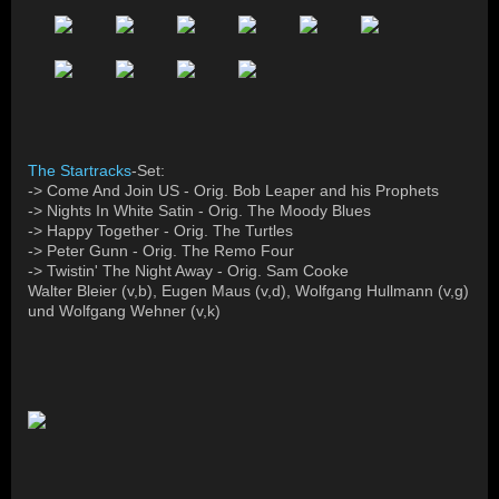
The Startracks
-Set:
-> Come And Join US - Orig. Bob Leaper and his Prophets
-> Nights In White Satin - Orig. The Moody Blues
-> Happy Together - Orig. The Turtles
-> Peter Gunn - Orig. The Remo Four
-> Twistin' The Night Away - Orig. Sam Cooke
Walter Bleier (v,b), Eugen Maus (v,d), Wolfgang Hullmann (v,g)
und Wolfgang Wehner (v,k)