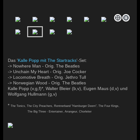
Das '
Kalle Popp mit The Startracks
'-Set:
-> Nowhere Man - Orig. The Beatles
-> Unchain My Heart - Orig. Joe Cocker
-> Locomotive Breath - Orig. Jethro Tull
-> Norwegian Wood - Orig. The Beatles
Kalle Popp (v,g,f)*, Walter Bleier (b,v), Eugen Maus (d,v) und
Wolfgang Hullmann (g,v)
*
The Tonics, The City Preachers, Rentnerband "Hamburger Deern", The Four Kings,
The Big Three - Entertainer, Arrangeur, Chorleiter